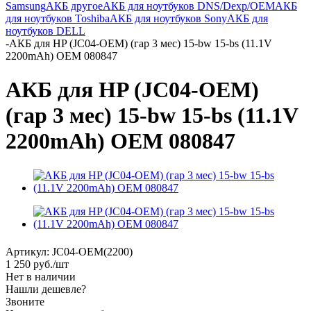
Samsung
АКБ другое
АКБ для ноутбуков DNS/Dexp/OEM
АКБ
для ноутбуков Toshiba
АКБ для ноутбуков Sony
АКБ для
ноутбуков DELL
-
АКБ для HP (JC04-OEM) (гар 3 мес) 15-bw 15-bs (11.1V
2200mAh) OEM 080847
АКБ для HP (JC04-OEM)
(гар 3 мес) 15-bw 15-bs (11.1V
2200mAh) OEM 080847
Артикул:
JC04-OEM(2200)
1 250
руб.
/шт
Нет в наличии
Нашли дешевле?
Звоните