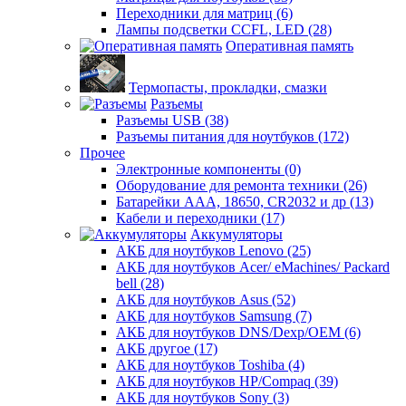
Переходники для матриц (6)
Лампы подсветки CCFL, LED (28)
Оперативная память
Термопасты, прокладки, смазки
Разъемы
Разъемы USB (38)
Разъемы питания для ноутбуков (172)
Прочее
Электронные компоненты (0)
Оборудование для ремонта техники (26)
Батарейки AAА, 18650, CR2032 и др (13)
Кабели и переходники (17)
Аккумуляторы
АКБ для ноутбуков Lenovo (25)
АКБ для ноутбуков Acer/ eMachines/ Packard
bell (28)
АКБ для ноутбуков Asus (52)
АКБ для ноутбуков Samsung (7)
АКБ для ноутбуков DNS/Dexp/OEM (6)
АКБ другое (17)
АКБ для ноутбуков Toshiba (4)
АКБ для ноутбуков HP/Compaq (39)
АКБ для ноутбуков Sony (3)