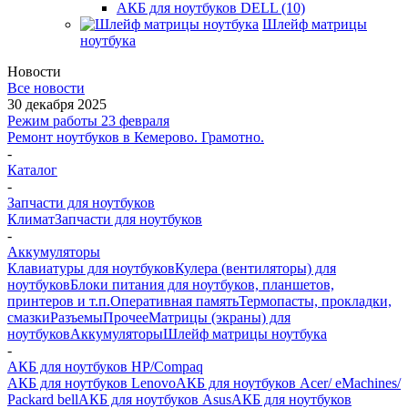
АКБ для ноутбуков DELL (10)
Шлейф матрицы
ноутбука
Новости
Все новости
30 декабря 2025
Режим работы 23 февраля
Ремонт ноутбуков в Кемерово. Грамотно.
-
Каталог
-
Запчасти для ноутбуков
Климат
Запчасти для ноутбуков
-
Аккумуляторы
Клавиатуры для ноутбуков
Кулера (вентиляторы) для
ноутбуков
Блоки питания для ноутбуков, планшетов,
принтеров и т.п.
Оперативная память
Термопасты, прокладки,
смазки
Разъемы
Прочее
Матрицы (экраны) для
ноутбуков
Аккумуляторы
Шлейф матрицы ноутбука
-
АКБ для ноутбуков HP/Compaq
АКБ для ноутбуков Lenovo
АКБ для ноутбуков Acer/ eMachines/
Packard bell
АКБ для ноутбуков Asus
АКБ для ноутбуков