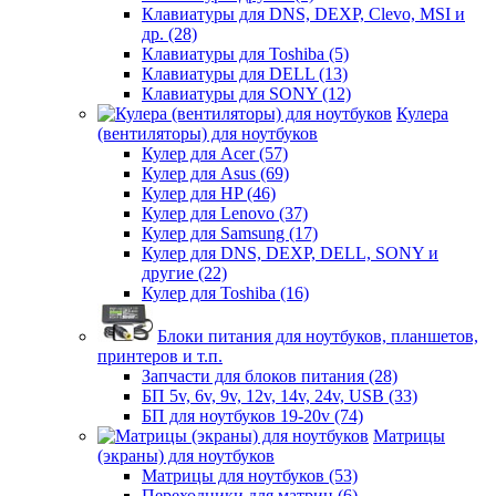
Клавиатуры для DNS, DEXP, Clevo, MSI и
др. (28)
Клавиатуры для Toshiba (5)
Клавиатуры для DELL (13)
Клавиатуры для SONY (12)
Кулера
(вентиляторы) для ноутбуков
Кулер для Acer (57)
Кулер для Asus (69)
Кулер для HP (46)
Кулер для Lenovo (37)
Кулер для Samsung (17)
Кулер для DNS, DEXP, DELL, SONY и
другие (22)
Кулер для Toshiba (16)
Блоки питания для ноутбуков, планшетов,
принтеров и т.п.
Запчасти для блоков питания (28)
БП 5v, 6v, 9v, 12v, 14v, 24v, USB (33)
БП для ноутбуков 19-20v (74)
Матрицы
(экраны) для ноутбуков
Матрицы для ноутбуков (53)
Переходники для матриц (6)