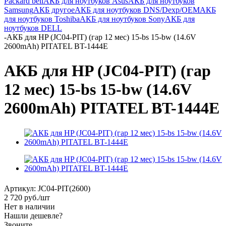
Packard bell
АКБ для ноутбуков Asus
АКБ для ноутбуков
Samsung
АКБ другое
АКБ для ноутбуков DNS/Dexp/OEM
АКБ
для ноутбуков Toshiba
АКБ для ноутбуков Sony
АКБ для
ноутбуков DELL
-
АКБ для HP (JC04-PIT) (гар 12 мес) 15-bs 15-bw (14.6V
2600mAh) PITATEL BT-1444E
АКБ для HP (JC04-PIT) (гар
12 мес) 15-bs 15-bw (14.6V
2600mAh) PITATEL BT-1444E
Артикул:
JC04-PIT(2600)
2 720
руб.
/шт
Нет в наличии
Нашли дешевле?
Звоните