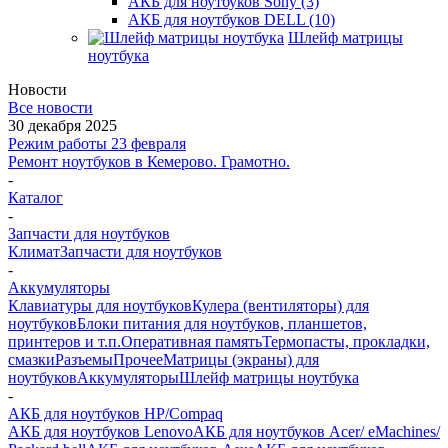
АКБ для ноутбуков Sony (3)
АКБ для ноутбуков DELL (10)
Шлейф матрицы
ноутбука
Новости
Все новости
30 декабря 2025
Режим работы 23 февраля
Ремонт ноутбуков в Кемерово. Грамотно.
-
Каталог
-
Запчасти для ноутбуков
Климат
Запчасти для ноутбуков
-
Аккумуляторы
Клавиатуры для ноутбуков
Кулера (вентиляторы) для
ноутбуков
Блоки питания для ноутбуков, планшетов,
принтеров и т.п.
Оперативная память
Термопасты, прокладки,
смазки
Разъемы
Прочее
Матрицы (экраны) для
ноутбуков
Аккумуляторы
Шлейф матрицы ноутбука
-
АКБ для ноутбуков HP/Compaq
АКБ для ноутбуков Lenovo
АКБ для ноутбуков Acer/ eMachines/