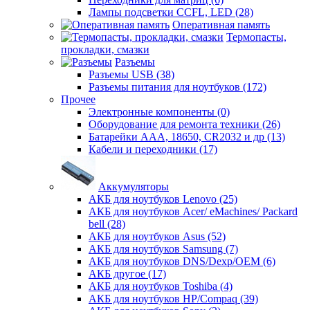
Лампы подсветки CCFL, LED (28)
Оперативная память
Термопасты,
прокладки, смазки
Разъемы
Разъемы USB (38)
Разъемы питания для ноутбуков (172)
Прочее
Электронные компоненты (0)
Оборудование для ремонта техники (26)
Батарейки AAА, 18650, CR2032 и др (13)
Кабели и переходники (17)
Аккумуляторы
АКБ для ноутбуков Lenovo (25)
АКБ для ноутбуков Acer/ eMachines/ Packard
bell (28)
АКБ для ноутбуков Asus (52)
АКБ для ноутбуков Samsung (7)
АКБ для ноутбуков DNS/Dexp/OEM (6)
АКБ другое (17)
АКБ для ноутбуков Toshiba (4)
АКБ для ноутбуков HP/Compaq (39)