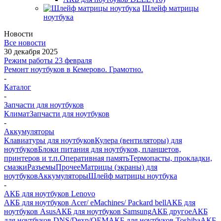
Шлейф матрицы
ноутбука
Новости
Все новости
30 декабря 2025
Режим работы 23 февраля
Ремонт ноутбуков в Кемерово. Грамотно.
-
Каталог
-
Запчасти для ноутбуков
Климат
Запчасти для ноутбуков
-
Аккумуляторы
Клавиатуры для ноутбуков
Кулера (вентиляторы) для
ноутбуков
Блоки питания для ноутбуков, планшетов,
принтеров и т.п.
Оперативная память
Термопасты, прокладки,
смазки
Разъемы
Прочее
Матрицы (экраны) для
ноутбуков
Аккумуляторы
Шлейф матрицы ноутбука
-
АКБ для ноутбуков Lenovo
АКБ для ноутбуков Acer/ eMachines/ Packard bell
АКБ для
ноутбуков Asus
АКБ для ноутбуков Samsung
АКБ другое
АКБ
для ноутбуков DNS/Dexp/OEM
АКБ для ноутбуков Toshiba
АКБ