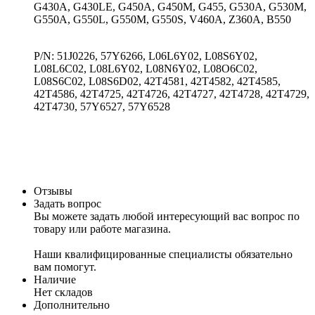
G430A, G430LE, G450A, G450M, G455, G530A, G530M,
G550A, G550L, G550M, G550S, V460A, Z360A, B550
P/N: 51J0226, 57Y6266, L06L6Y02, L08S6Y02,
L08L6C02, L08L6Y02, L08N6Y02, L08O6C02,
L08S6C02, L08S6D02, 42T4581, 42T4582, 42T4585,
42T4586, 42T4725, 42T4726, 42T4727, 42T4728, 42T4729,
42T4730, 57Y6527, 57Y6528
Отзывы
Задать вопрос
Вы можете задать любой интересующий вас вопрос по
товару или работе магазина.
Наши квалифицированные специалисты обязательно
вам помогут.
Наличие
Нет складов
Дополнительно