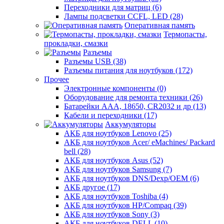
Переходники для матриц (6)
Лампы подсветки CCFL, LED (28)
Оперативная память
Термопасты,
прокладки, смазки
Разъемы
Разъемы USB (38)
Разъемы питания для ноутбуков (172)
Прочее
Электронные компоненты (0)
Оборудование для ремонта техники (26)
Батарейки AAА, 18650, CR2032 и др (13)
Кабели и переходники (17)
Аккумуляторы
АКБ для ноутбуков Lenovo (25)
АКБ для ноутбуков Acer/ eMachines/ Packard
bell (28)
АКБ для ноутбуков Asus (52)
АКБ для ноутбуков Samsung (7)
АКБ для ноутбуков DNS/Dexp/OEM (6)
АКБ другое (17)
АКБ для ноутбуков Toshiba (4)
АКБ для ноутбуков HP/Compaq (39)
АКБ для ноутбуков Sony (3)
АКБ для ноутбуков DELL (10)