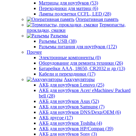
Матрицы для ноутбуков (53)
Переходники для матриц (6)
Лампы подсветки CCFL, LED (28)
Оперативная память
Термопасты,
прокладки, смазки
Разъемы
Разъемы USB (38)
Разъемы питания для ноутбуков (172)
Прочее
Электронные компоненты (0)
Оборудование для ремонта техники (26)
Батарейки AAА, 18650, CR2032 и др (13)
Кабели и переходники (17)
Аккумуляторы
АКБ для ноутбуков Lenovo (25)
АКБ для ноутбуков Acer/ eMachines/ Packard
bell (28)
АКБ для ноутбуков Asus (52)
АКБ для ноутбуков Samsung (7)
АКБ для ноутбуков DNS/Dexp/OEM (6)
АКБ другое (17)
АКБ для ноутбуков Toshiba (4)
АКБ для ноутбуков HP/Compaq (39)
АКБ для ноутбуков Sony (3)