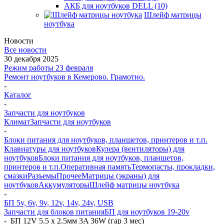
АКБ для ноутбуков DELL (10)
Шлейф матрицы
ноутбука
Новости
Все новости
30 декабря 2025
Режим работы 23 февраля
Ремонт ноутбуков в Кемерово. Грамотно.
-
Каталог
-
Запчасти для ноутбуков
Климат
Запчасти для ноутбуков
-
Блоки питания для ноутбуков, планшетов, принтеров и т.п.
Клавиатуры для ноутбуков
Кулера (вентиляторы) для
ноутбуков
Блоки питания для ноутбуков, планшетов,
принтеров и т.п.
Оперативная память
Термопасты, прокладки,
смазки
Разъемы
Прочее
Матрицы (экраны) для
ноутбуков
Аккумуляторы
Шлейф матрицы ноутбука
-
БП 5v, 6v, 9v, 12v, 14v, 24v, USB
Запчасти для блоков питания
БП для ноутбуков 19-20v
-
_БП 12V 5.5 x 2.5мм 3A 36W (гар 3 мес)