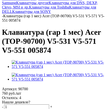
Samsung
Клавиатуры другое
Клавиатуры для DNS, DEXP,
Clevo, MSI и др.
Клавиатуры для Toshiba
Клавиатуры для
DELL
Клавиатуры для SONY
-
Клавиатура (гар 1 мес) Acer (TOP-90700) V5-531 V5-571 V5-
551 005874
Клавиатура (гар 1 мес) Acer
(TOP-90700) V5-531 V5-571
V5-551 005874
Артикул:
90700
760
руб.
/шт
Осталось: 4
Нашли дешевле?
-
+