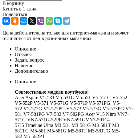
В корзину
Купить в 1 клик
Поделиться
Цена действительна только для интернет-магазина и может
отличаться от цен в розничных магазинах
Описание
Отзывы
Задать вопрос
Наличие
Дополнительно
Описание
Совместимые модели ноутбуков:
Acer Aspire V5-531 V5-531G V5-551 V5-551G V5-552
V5-552P V5-571 V5-571G V5-571P V5-571PG, V5-
572 V5-572G V5-572PG V5-573 V5-573G V5-573PG V7-
581 V7-581PG V7-582 V7-582PG Acer V15 Nitro VN7-
571G VN7-571G-52PE VN7-591GVN7-591G-
57J5 Timeline Ultra M3-581 M3-581G M3-581T M3-
581TG M5-581 M5-581G M5-581T M5-581TG M5-
582 M5-582PT