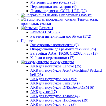
Матрицы для ноутбуков (53)
Переходники для матриц (6)
Лампы подсветки CCFL, LED (28)
Оперативная память
Термопасты,
прокладки, смазки
Разъемы
Разъемы USB (38)
Разъемы питания для ноутбуков (172)
Прочее
Электронные компоненты (0)
Оборудование для ремонта техники (26)
Батарейки AAА, 18650, CR2032 и др (13)
Кабели и переходники (17)
Аккумуляторы
АКБ для ноутбуков Lenovo (25)
АКБ для ноутбуков Acer/ eMachines/ Packard
bell (28)
АКБ для ноутбуков Asus (52)
АКБ для ноутбуков Samsung (7)
АКБ для ноутбуков DNS/Dexp/OEM (6)
АКБ другое (17)
АКБ для ноутбуков Toshiba (4)
АКБ для ноутбуков HP/Compaq (39)
АКБ для ноутбуков Sony (3)