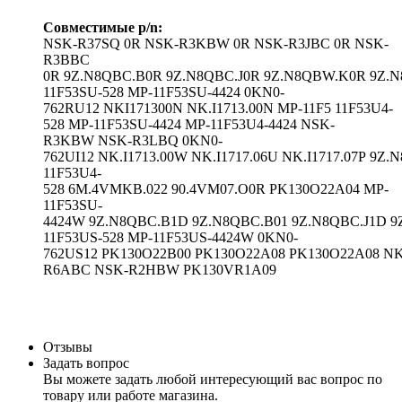
Совместимые p/n:
NSK-R37SQ 0R NSK-R3KBW 0R NSK-R3JBC 0R NSK-
R3BBC
0R 9Z.N8QBC.B0R 9Z.N8QBC.J0R 9Z.N8QBW.K0R 9Z.N
11F53SU-528 MP-11F53SU-4424 0KN0-
762RU12 NKI171300N NK.I1713.00N MP-11F5 11F53U4-
528 MP-11F53SU-4424 MP-11F53U4-4424 NSK-
R3KBW NSK-R3LBQ 0KN0-
762UI12 NK.I1713.00W NK.I1717.06U NK.I1717.07P 9Z
11F53U4-
528 6M.4VMKB.022 90.4VM07.O0R PK130O22A04 MP-
11F53SU-
4424W 9Z.N8QBC.B1D 9Z.N8QBC.B01 9Z.N8QBC.J1D 9
11F53US-528 MP-11F53US-4424W 0KN0-
762US12 PK130O22B00 PK130O22A08 PK130O22A08 NK.
R6ABC NSK-R2HBW PK130VR1A09
Отзывы
Задать вопрос
Вы можете задать любой интересующий вас вопрос по
товару или работе магазина.