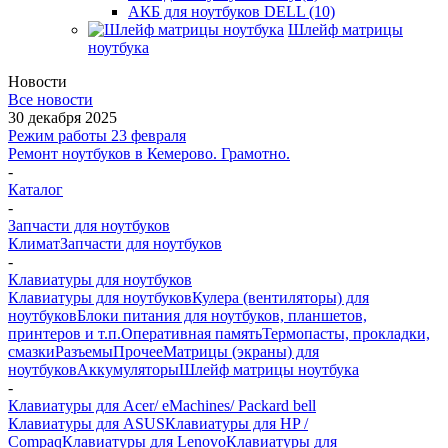
АКБ для ноутбуков DELL (10)
Шлейф матрицы
ноутбука
Новости
Все новости
30 декабря 2025
Режим работы 23 февраля
Ремонт ноутбуков в Кемерово. Грамотно.
-
Каталог
-
Запчасти для ноутбуков
Климат
Запчасти для ноутбуков
-
Клавиатуры для ноутбуков
Клавиатуры для ноутбуков
Кулера (вентиляторы) для
ноутбуков
Блоки питания для ноутбуков, планшетов,
принтеров и т.п.
Оперативная память
Термопасты, прокладки,
смазки
Разъемы
Прочее
Матрицы (экраны) для
ноутбуков
Аккумуляторы
Шлейф матрицы ноутбука
-
Клавиатуры для Acer/ eMachines/ Packard bell
Клавиатуры для ASUS
Клавиатуры для HP /
Compaq
Клавиатуры для Lenovo
Клавиатуры для