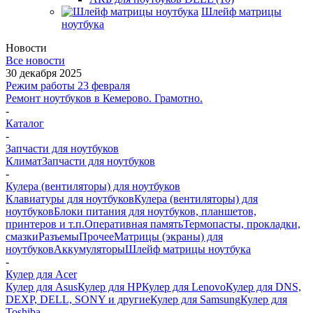
Шлейф матрицы
ноутбука
Новости
Все новости
30 декабря 2025
Режим работы 23 февраля
Ремонт ноутбуков в Кемерово. Грамотно.
-
Каталог
-
Запчасти для ноутбуков
Климат
Запчасти для ноутбуков
-
Кулера (вентиляторы) для ноутбуков
Клавиатуры для ноутбуков
Кулера (вентиляторы) для
ноутбуков
Блоки питания для ноутбуков, планшетов,
принтеров и т.п.
Оперативная память
Термопасты, прокладки,
смазки
Разъемы
Прочее
Матрицы (экраны) для
ноутбуков
Аккумуляторы
Шлейф матрицы ноутбука
-
Кулер для Acer
Кулер для Asus
Кулер для HP
Кулер для Lenovo
Кулер для DNS,
DEXP, DELL, SONY и другие
Кулер для Samsung
Кулер для
Toshiba