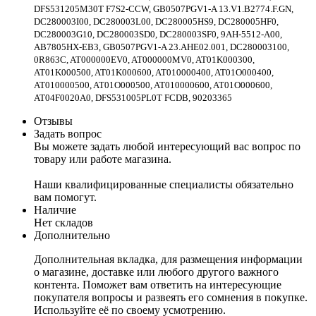
DFS531205M30T F7S2-CCW, GB0507PGV1-A 13.V1.B2774.F.GN,
DC280003I00, DC280003L00, DC280005HS9, DC280005HF0,
DC280003G10, DC280003SD0, DC280003SF0, 9AH-5512-A00,
AB7805HX-EB3, GB0507PGV1-A 23.AHE02.001, DC280003100,
0R863C, AT000000EV0, AT000000MV0, AT01K000300,
AT01K000500, AT01K000600, AT010000400, AT01O000400,
AT010000500, AT01O000500, AT010000600, AT01O000600,
AT04F0020A0, DFS531005PL0T FCDB, 90203365
Отзывы
Задать вопрос
Вы можете задать любой интересующий вас вопрос по
товару или работе магазина.
Наши квалифицированные специалисты обязательно
вам помогут.
Наличие
Нет складов
Дополнительно
Дополнительная вкладка, для размещения информации
о магазине, доставке или любого другого важного
контента. Поможет вам ответить на интересующие
покупателя вопросы и развеять его сомнения в покупке.
Используйте её по своему усмотрению.