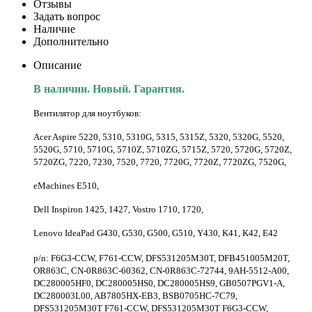
Отзывы
Задать вопрос
Наличие
Дополнительно
Описание
В наличии. Новый. Гарантия.
Вентилятор для ноутбуков:
Acer Aspire 5220, 5310, 5310G, 5315, 5315Z, 5320, 5320G, 5520,
5520G, 5710, 5710G, 5710Z, 5710ZG, 5715Z, 5720, 5720G, 5720Z,
5720ZG, 7220, 7230, 7520, 7720, 7720G, 7720Z, 7720ZG, 7520G,
eMachines E510,
Dell Inspiron 1425, 1427, Vostro 1710, 1720,
Lenovo IdeaPad G430, G530, G500, G510, Y430, K41, K42, E42
p/n: F6G3-CCW, F761-CCW, DFS531205M30T, DFB451005M20T,
OR863C, CN-0R863C-60362, CN-0R863C-72744, 9AH-5512-A00,
DC280005HF0, DC280005HS0, DC280005HS9, GB0507PGV1-A,
DC280003L00, AB7805HX-EB3, BSB0705HC-7C79,
DFS531205M30T F761-CCW, DFS531205M30T F6G3-CCW,