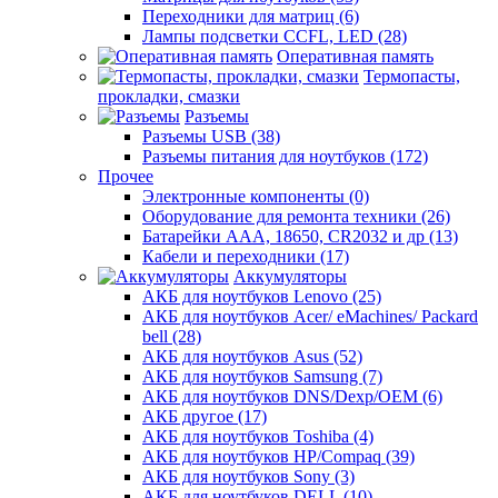
Переходники для матриц (6)
Лампы подсветки CCFL, LED (28)
Оперативная память
Термопасты,
прокладки, смазки
Разъемы
Разъемы USB (38)
Разъемы питания для ноутбуков (172)
Прочее
Электронные компоненты (0)
Оборудование для ремонта техники (26)
Батарейки AAА, 18650, CR2032 и др (13)
Кабели и переходники (17)
Аккумуляторы
АКБ для ноутбуков Lenovo (25)
АКБ для ноутбуков Acer/ eMachines/ Packard
bell (28)
АКБ для ноутбуков Asus (52)
АКБ для ноутбуков Samsung (7)
АКБ для ноутбуков DNS/Dexp/OEM (6)
АКБ другое (17)
АКБ для ноутбуков Toshiba (4)
АКБ для ноутбуков HP/Compaq (39)
АКБ для ноутбуков Sony (3)
АКБ для ноутбуков DELL (10)