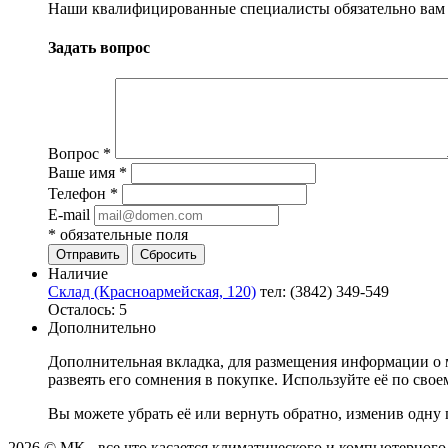
Наши квалифицированные специалисты обязательно вам 
Задать вопрос
Вопрос
*
Ваше имя
*
Телефон
*
E-mail
*
обязательные поля
Сбросить
Наличие
Склад (Красноармейская, 120)
тел: (3842) 349-549
Осталось: 5
Дополнительно
Дополнительная вкладка, для размещения информации о м
развеять его сомнения в покупке. Используйте её по сво
Вы можете убрать её или вернуть обратно, изменив одну 
2026 © МК - все что касается климатического и компьютерног