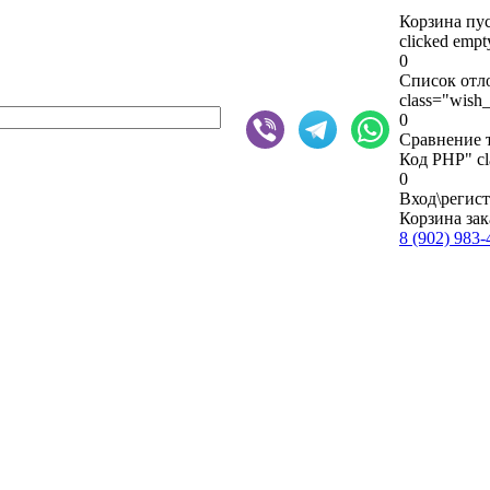
Корзина пу
clicked emp
0
Список отл
class="wish_
0
Сравнение 
Код PHP
" c
0
Вход\регис
Корзина зак
8 (902) 983