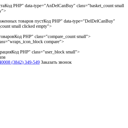
ста
Код PHP
" data-type="AnDelCanBuy" class="basket_count small
ty">
оженных товаров пуст
Код PHP
" data-type="DelDelCanBuy"
count small clicked empty">
товаров
Код PHP
" class="compare_count small">
lass="wraps_icon_block compare">
трация
Код PHP
" class="user_block small">
аза
-4000
8 (3842) 349-549
Заказать звонок