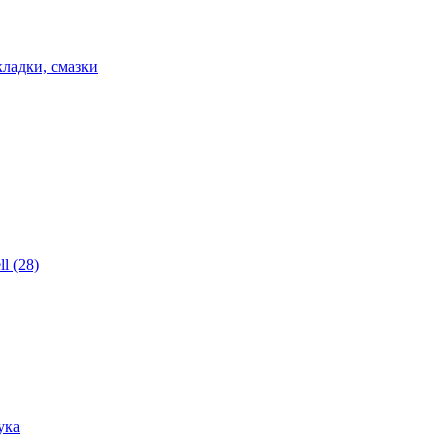
ладки, смазки
l (28)
ука