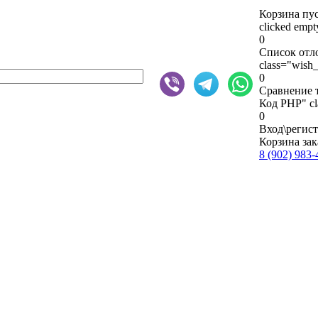
Корзина пу
clicked emp
0
Список отл
class="wish_
0
Сравнение 
Код PHP
" c
0
Вход\регис
Корзина зак
8 (902) 983