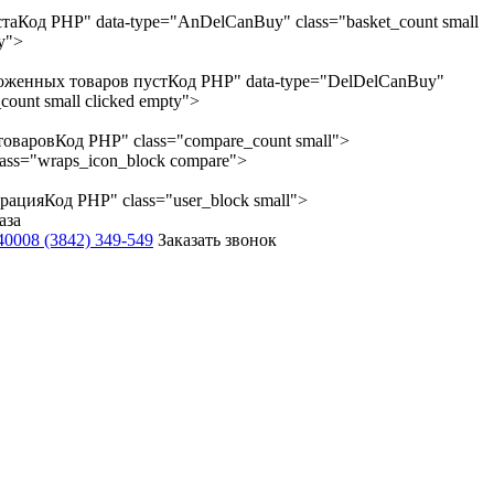
ста
Код PHP
" data-type="AnDelCanBuy" class="basket_count small
ty">
оженных товаров пуст
Код PHP
" data-type="DelDelCanBuy"
count small clicked empty">
товаров
Код PHP
" class="compare_count small">
lass="wraps_icon_block compare">
трация
Код PHP
" class="user_block small">
аза
-4000
8 (3842) 349-549
Заказать звонок