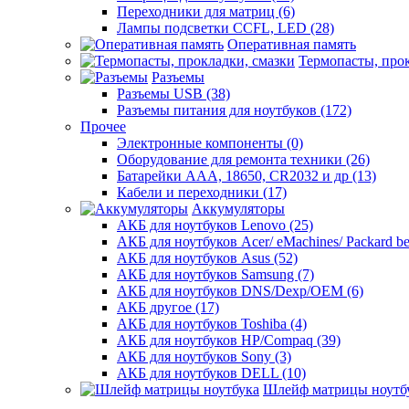
Переходники для матриц (6)
Лампы подсветки CCFL, LED (28)
Оперативная память
Термопасты, прок
Разъемы
Разъемы USB (38)
Разъемы питания для ноутбуков (172)
Прочее
Электронные компоненты (0)
Оборудование для ремонта техники (26)
Батарейки AAА, 18650, CR2032 и др (13)
Кабели и переходники (17)
Аккумуляторы
АКБ для ноутбуков Lenovo (25)
АКБ для ноутбуков Acer/ eMachines/ Packard bel
АКБ для ноутбуков Asus (52)
АКБ для ноутбуков Samsung (7)
АКБ для ноутбуков DNS/Dexp/OEM (6)
АКБ другое (17)
АКБ для ноутбуков Toshiba (4)
АКБ для ноутбуков HP/Compaq (39)
АКБ для ноутбуков Sony (3)
АКБ для ноутбуков DELL (10)
Шлейф матрицы ноутб