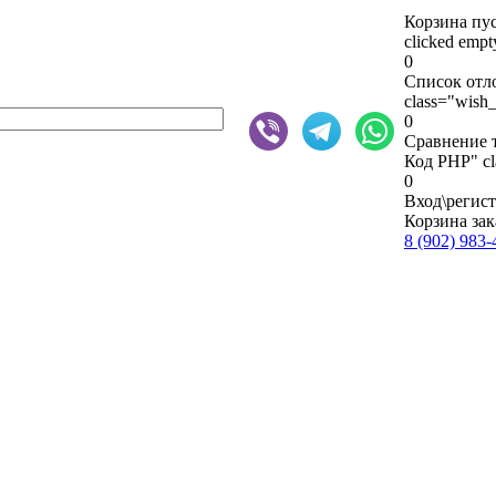
Корзина пу
clicked emp
0
Список отл
class="wish_
0
Сравнение 
Код PHP
" c
0
Вход\регис
Корзина зак
8 (902) 983