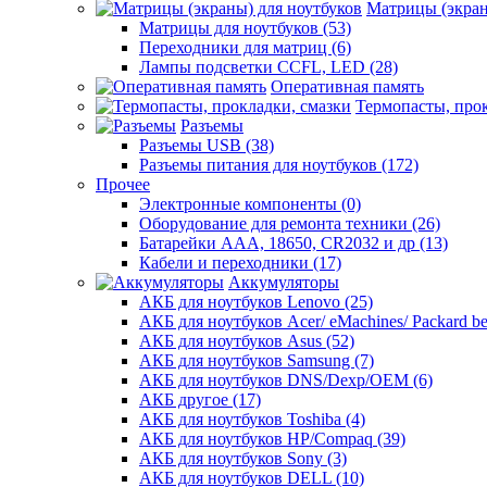
Матрицы (экран
Матрицы для ноутбуков (53)
Переходники для матриц (6)
Лампы подсветки CCFL, LED (28)
Оперативная память
Термопасты, прок
Разъемы
Разъемы USB (38)
Разъемы питания для ноутбуков (172)
Прочее
Электронные компоненты (0)
Оборудование для ремонта техники (26)
Батарейки AAА, 18650, CR2032 и др (13)
Кабели и переходники (17)
Аккумуляторы
АКБ для ноутбуков Lenovo (25)
АКБ для ноутбуков Acer/ eMachines/ Packard bel
АКБ для ноутбуков Asus (52)
АКБ для ноутбуков Samsung (7)
АКБ для ноутбуков DNS/Dexp/OEM (6)
АКБ другое (17)
АКБ для ноутбуков Toshiba (4)
АКБ для ноутбуков HP/Compaq (39)
АКБ для ноутбуков Sony (3)
АКБ для ноутбуков DELL (10)