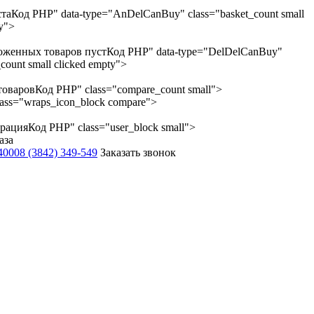
ста
Код PHP
" data-type="AnDelCanBuy" class="basket_count small
ty">
оженных товаров пуст
Код PHP
" data-type="DelDelCanBuy"
count small clicked empty">
товаров
Код PHP
" class="compare_count small">
lass="wraps_icon_block compare">
трация
Код PHP
" class="user_block small">
аза
-4000
8 (3842) 349-549
Заказать звонок