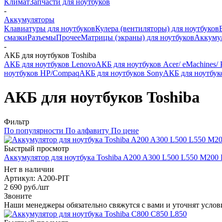
Климат
Запчасти для ноутбуков
-
Аккумуляторы
Клавиатуры для ноутбуков
Кулера (вентиляторы) для ноутбуков
смазки
Разъемы
Прочее
Матрицы (экраны) для ноутбуков
Аккуму
-
АКБ для ноутбуков Toshiba
АКБ для ноутбуков Lenovo
АКБ для ноутбуков Acer/ eMachines/ P
ноутбуков HP/Compaq
АКБ для ноутбуков Sony
АКБ для ноутбу
АКБ для ноутбуков Toshiba
Фильтр
По популярности
По алфавиту
По цене
Быстрый просмотр
Аккумулятор для ноутбука Toshiba A200 A300 L500 L550 M200 Pi
Нет в наличии
Артикул
: A200-PIT
2 690
руб.
/шт
Звоните
Наши менеджеры обязательно свяжутся с вами и уточнят услови