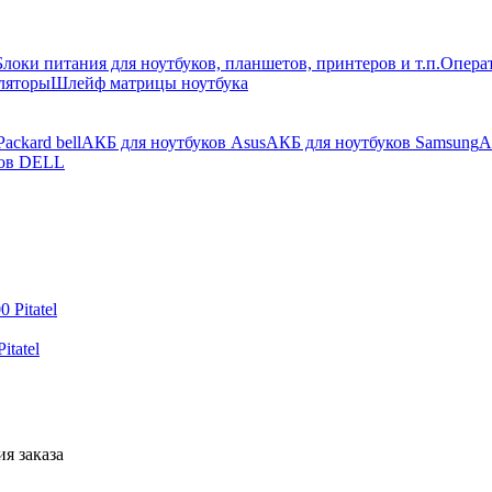
Блоки питания для ноутбуков, планшетов, принтеров и т.п.
Операт
ляторы
Шлейф матрицы ноутбука
ackard bell
АКБ для ноутбуков Asus
АКБ для ноутбуков Samsung
А
ков DELL
tatel
я заказа