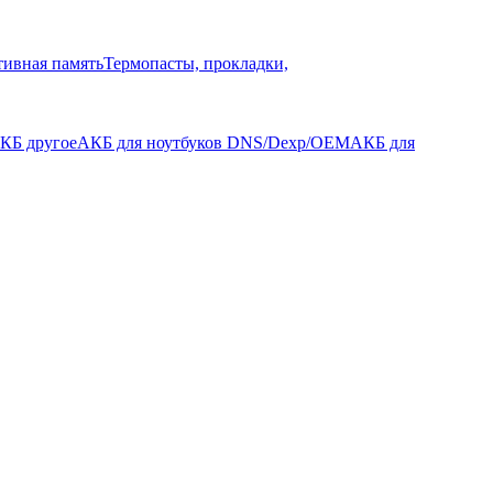
ивная память
Термопасты, прокладки,
КБ другое
АКБ для ноутбуков DNS/Dexp/OEM
АКБ для