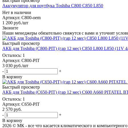
Быстрый просмотр
Аккумулятор для ноутбука Toshiba C800 C850 L850
Нет в наличии
Артикул
: C800-oem
1 200
руб.
/шт
Звоните
Наши менеджеры обязательно свяжутся с вами и уточнят услови
Быстрый просмотр
АКБ для Toshiba (C800-PIT) (гар 12 мес) C850 L800 L850 (11V
Осталось: 1
Артикул
: C800-PIT
3 030
руб.
/шт
-
+
В корзину
Быстрый просмотр
АКБ для Toshiba (C650-PIT) (гар 12 мес) C600 A660 PITATEL B
Осталось: 1
Артикул
: C650-PIT
2 570
руб.
-
+
В корзину
2026 © МК - все что касается климатического и компьютерног