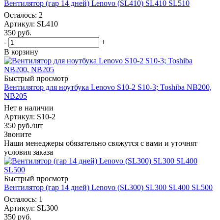
Вентилятор (гар 14 дней) Lenovo (SL410) SL410 SL510
Осталось: 2
Артикул
: SL410
350
руб.
-
+
В корзину
Быстрый просмотр
Вентилятор для ноутбука Lenovo S10-2 S10-3; Toshiba NB200,
NB205
Нет в наличии
Артикул
: S10-2
350
руб.
/шт
Звоните
Наши менеджеры обязательно свяжутся с вами и уточнят
условия заказа
Быстрый просмотр
Вентилятор (гар 14 дней) Lenovo (SL300) SL300 SL400 SL500
Осталось: 1
Артикул
: SL300
350
руб.