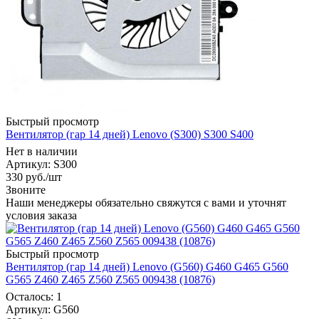
Быстрый просмотр
Вентилятор (гар 14 дней) Lenovo (S300) S300 S400
Нет в наличии
Артикул
: S300
330
руб.
/шт
Звоните
Наши менеджеры обязательно свяжутся с вами и уточнят
условия заказа
Быстрый просмотр
Вентилятор (гар 14 дней) Lenovo (G560) G460 G465 G560
G565 Z460 Z465 Z560 Z565 009438 (10876)
Осталось: 1
Артикул
: G560