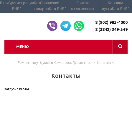
Вход\регистрация
Код
Сравнение
Список
Корзина
PHP
"
товаров
Код PHP
"
отложенных
пуста
Код PHP
"
class="user_block
class="compare_count
товаров пуст
Код
data-
small">
PHP
" data-
type="AnDelCanBu
small">
8 (902) 983-4000
Код PHP
"
type="DelDelCanBuy"
class="basket_cou
8 (3842) 349-549
class="wraps_icon_block
class="wish_count
small clicked
compare">
small clicked
empty">
empty">
МЕНЮ
Ремонт ноутбуков в Кемерово. Грамотно.
-
Контакты
Контакты
загрузка карты...