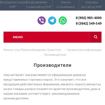
Вход\регистрация
Код
Сравнение
Список
Корзина
PHP
"
товаров
Код PHP
"
отложенных
пуста
Код PHP
"
class="user_block
class="compare_count
товаров пуст
Код
data-
small">
PHP
" data-
type="AnDelCanBu
small">
8 (902) 983-4000
Код PHP
"
type="DelDelCanBuy"
class="basket_cou
8 (3842) 349-549
class="wraps_icon_block
class="wish_count
small clicked
compare">
small clicked
empty">
empty">
МЕНЮ
Ремонт ноутбуков в Кемерово. Грамотно.
-
Справочная информация
-
Производители
Производители
Наш интернет-магазин является официальным дилером
представленных торговых марок. Это означает, что вся
продукция действительно фирменная, никакого «серого импорта»,
на все товары распространяется гарантия производителя, цены в
нашем магазине соответствуют, рекомендованным
производителем.