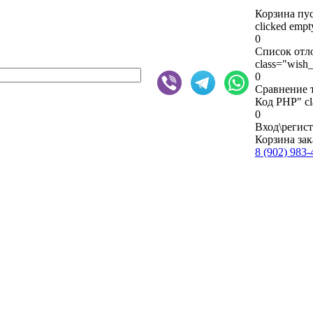
Корзина пу
clicked emp
0
Список отл
class="wish_
0
Сравнение 
Код PHP
" c
0
Вход\регис
Корзина зак
8 (902) 983