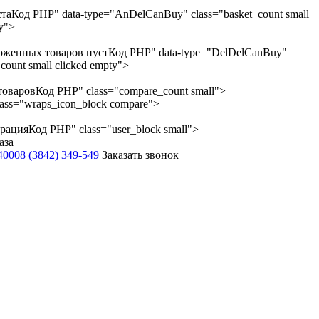
ста
Код PHP
" data-type="AnDelCanBuy" class="basket_count small
ty">
оженных товаров пуст
Код PHP
" data-type="DelDelCanBuy"
count small clicked empty">
товаров
Код PHP
" class="compare_count small">
lass="wraps_icon_block compare">
трация
Код PHP
" class="user_block small">
аза
-4000
8 (3842) 349-549
Заказать звонок