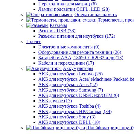
Переходники для матриц (6)
Лампы подсветки CCFL, LED (28)
Оперативная память
Термопасты, прок
Разъемы
Разъемы USB (38)
Разъемы питания для ноутбуков (172)
Прочее
Электронные компоненты (0)
Оборудование для ремонта техники (26)
Батарейки AAА, 18650, CR2032 и др (13)
Кабели и переходники (17)
Аккумуляторы
АКБ для ноутбуков Lenovo (25)
АКБ для ноутбуков Acer/ eMachines/ Packard bel
АКБ для ноутбуков Asus (52)
АКБ для ноутбуков Samsung (7)
АКБ для ноутбуков DNS/Dexp/OEM (6)
АКБ другое (17)
АКБ для ноутбуков Toshiba (4)
АКБ для ноутбуков HP/Compaq (39)
АКБ для ноутбуков Sony (3)
АКБ для ноутбуков DELL (10)
Шлейф матрицы ноутб