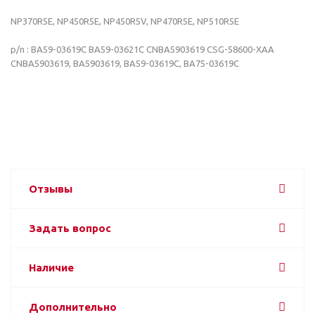
NP370R5E, NP450R5E, NP450R5V, NP470R5E, NP510R5E
p/n : BA59-03619C BA59-03621C CNBA5903619 CSG-58600-XAA
CNBA5903619, BA5903619, BA59-03619C, BA75-03619C
Отзывы
Задать вопрос
Наличие
Дополнительно