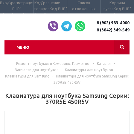
Вход\регистрация
Код
Сравнение
Список
Корзина
PHP
"
товаров
Код PHP
"
отложенных
пуста
Код PHP
"
class="user_block
class="compare_count
товаров пуст
Код
data-
small">
PHP
" data-
type="AnDelCanBu
small">
8 (902) 983-4000
Код PHP
"
type="DelDelCanBuy"
class="basket_cou
8 (3842) 349-549
class="wraps_icon_block
class="wish_count
small clicked
compare">
small clicked
empty">
empty">
МЕНЮ
Ремонт ноутбуков в Кемерово. Грамотно.
-
Каталог
-
Запчасти для ноутбуков
-
Клавиатуры для ноутбуков
-
Клавиатуры для Samsung
-
Клавиатура для ноутбука Samsung Серии:
370R5E 450R5V
Клавиатура для ноутбука Samsung Серии:
370R5E 450R5V