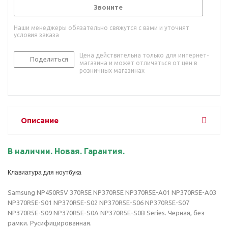
Звоните
Наши менеджеры обязательно свяжутся с вами и уточнят
условия заказа
Цена действительна только для интернет-
Поделиться
магазина и может отличаться от цен в
розничных магазинах
Описание
В наличии. Новая. Гарантия.
Клавиатура для ноутбука
Samsung NP450R5V 370R5E NP370R5E NP370R5E-A01 NP370R5E-A03
NP370R5E-S01 NP370R5E-S02 NP370R5E-S06 NP370R5E-S07
NP370R5E-S09 NP370R5E-S0A NP370R5E-S0B Series. Черная, без
рамки. Русифицированная.