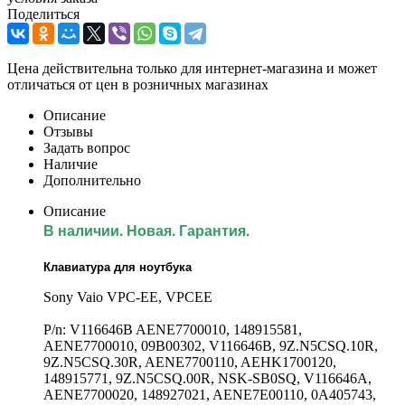
Поделиться
Цена действительна только для интернет-магазина и может
отличаться от цен в розничных магазинах
Описание
Отзывы
Задать вопрос
Наличие
Дополнительно
Описание
В наличии. Новая. Гарантия.
Клавиатура для ноутбука
Sony Vaio VPC-EE, VPCEE
P/n: V116646B AENE7700010, 148915581,
AENE7700010, 09B00302, V116646B, 9Z.N5CSQ.10R,
9Z.N5CSQ.30R, AENE7700110, AEHK1700120,
148915771, 9Z.N5CSQ.00R, NSK-SB0SQ, V116646A,
AENE7700020, 148927021, AENE7E00110, 0A405743,