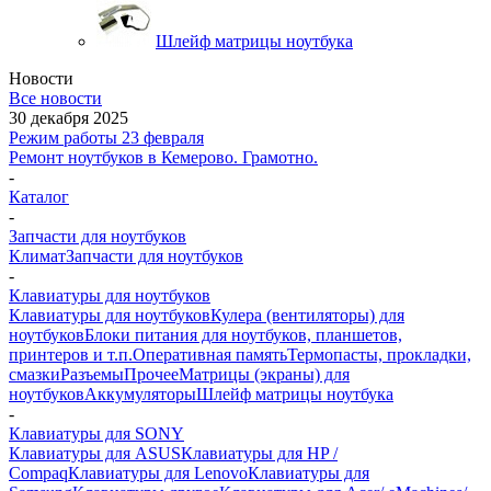
Шлейф матрицы ноутбука
Новости
Все новости
30 декабря 2025
Режим работы 23 февраля
Ремонт ноутбуков в Кемерово. Грамотно.
-
Каталог
-
Запчасти для ноутбуков
Климат
Запчасти для ноутбуков
-
Клавиатуры для ноутбуков
Клавиатуры для ноутбуков
Кулера (вентиляторы) для
ноутбуков
Блоки питания для ноутбуков, планшетов,
принтеров и т.п.
Оперативная память
Термопасты, прокладки,
смазки
Разъемы
Прочее
Матрицы (экраны) для
ноутбуков
Аккумуляторы
Шлейф матрицы ноутбука
-
Клавиатуры для SONY
Клавиатуры для ASUS
Клавиатуры для HP /
Compaq
Клавиатуры для Lenovo
Клавиатуры для