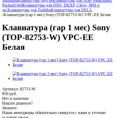
Samsung
Клавиатуры другое
Клавиатуры для Acer/ eMachines/
Packard bell
Клавиатуры для DNS, DEXP, Clevo, MSI и
др.
Клавиатуры для Toshiba
Клавиатуры для DELL
-
Клавиатура (гар 1 мес) Sony (TOP-82753-W) VPC-EE Белая
Клавиатура (гар 1 мес) Sony
(TOP-82753-W) VPC-EE
Белая
Артикул:
82753-W
850
руб.
Нет в наличии
Нашли дешевле?
Звоните
Наши менеджеры обязательно свяжутся с вами и уточнят
условия заказа