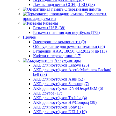
Лампы подсветки CCFL, LED (28)
Оперативная память
Термопасты,
прокладки, смазки
Разъемы
Разъемы USB (38)
Разъемы питания для ноутбуков (172)
Прочее
Электронные компоненты (0)
Оборудование для ремонта техники (26)
Батарейки AAА, 18650, CR2032 и др (13)
Кабели и переходники (17)
Аккумуляторы
АКБ для ноутбуков Lenovo (25)
АКБ для ноутбуков Acer/ eMachines/ Packard
bell (28)
АКБ для ноутбуков Asus (52)
АКБ для ноутбуков Samsung (7)
АКБ для ноутбуков DNS/Dexp/OEM (6)
АКБ другое (17)
АКБ для ноутбуков Toshiba (4)
АКБ для ноутбуков HP/Compaq (39)
АКБ для ноутбуков Sony (3)
АКБ для ноутбуков DELL (10)