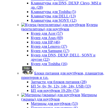
Клавиатуры для DNS, DEXP, Clevo, MSI и
др. (28)
Клавиатуры для Toshiba (5)
Клавиатуры для DELL (13)
Клавиатуры для SONY (12)
Кулера
(вентиляторы) для ноутбуков
Кулер для Acer (57)
Кулер для Asus (69)
Кулер для HP (46)
Кулер для Lenovo (37)
Кулер для Samsung (17)
Кулер для DNS, DEXP, DELL, SONY и
другие (22)
Кулер для Toshiba (16)
Блоки питания для ноутбуков, планшетов,
принтеров и т.п.
Запчасти для блоков питания (28)
БП 5v, 6v, 9v, 12v, 14v, 24v, USB (33)
БП для ноутбуков 19-20v (74)
Матрицы
(экраны) для ноутбуков
Матрицы для ноутбуков (53)
Переходники для матриц (6)