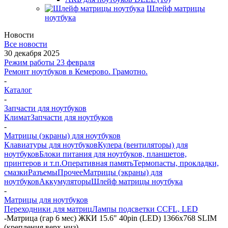
Шлейф матрицы
ноутбука
Новости
Все новости
30 декабря 2025
Режим работы 23 февраля
Ремонт ноутбуков в Кемерово. Грамотно.
-
Каталог
-
Запчасти для ноутбуков
Климат
Запчасти для ноутбуков
-
Матрицы (экраны) для ноутбуков
Клавиатуры для ноутбуков
Кулера (вентиляторы) для
ноутбуков
Блоки питания для ноутбуков, планшетов,
принтеров и т.п.
Оперативная память
Термопасты, прокладки,
смазки
Разъемы
Прочее
Матрицы (экраны) для
ноутбуков
Аккумуляторы
Шлейф матрицы ноутбука
-
Матрицы для ноутбуков
Переходники для матриц
Лампы подсветки CCFL, LED
-
Матрица (гар 6 мес) ЖКИ 15.6" 40pin (LED) 1366x768 SLIM
(крепления верх-низ)