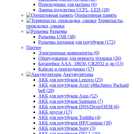
Переходники для матриц (6)
Лампы подсветки CCFL, LED (28)
Оперативная память
Термопасты,
прокладки, смазки
Разъемы
Разъемы USB (38)
Разъемы питания для ноутбуков (172)
Прочее
Электронные компоненты (0)
Оборудование для ремонта техники (26)
Батарейки AAА, 18650, CR2032 и др (13)
Кабели и переходники (17)
Аккумуляторы
АКБ для ноутбуков Lenovo (25)
АКБ для ноутбуков Acer/ eMachines/ Packard
bell (28)
АКБ для ноутбуков Asus (52)
АКБ для ноутбуков Samsung (7)
АКБ для ноутбуков DNS/Dexp/OEM (6)
АКБ другое (17)
АКБ для ноутбуков Toshiba (4)
АКБ для ноутбуков HP/Compaq (39)
АКБ для ноутбуков Sony (3)
АКБ для ноутбуков DELL (10)