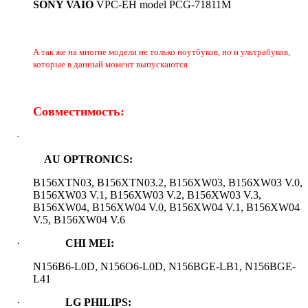
SONY VAIO
VPC-EH model PCG-71811M
А так же на многие модели не только ноутбуков, но и ультрабуков,
которые в данный момент выпускаются
.
Совместимость:
·
AU OPTRONICS:
B156XTN03, B156XTN03.2, B156XW03, B156XW03 V.0,
B156XW03 V.1, B156XW03 V.2, B156XW03 V.3,
B156XW04, B156XW04 V.0, B156XW04 V.1, B156XW04
V.5, B156XW04 V.6
·
CHI MEI:
N156B6-L0D, N156O6-L0D, N156BGE-LB1, N156BGE-
L41
·
LG PHILIPS: