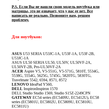
P.S. Если Вы не нашли свою модель ноутбука или
матрицы, это не означает, что у нас ее нет. Все
написать не реально. Позвоните нам, решим
проблему.
Для ноутбуков:
ASUS
U53 SERIA U53JC-1A, U53F-1A, U53F-2B,
U53JC-1A
ASUS UL50 SERIA UL50, UL50V, UL50VF-2A,
UL50VF-2B, Pro-UL50VF-2A
ACER
Aspire V5, V5-551G, V5-571G, 5810T, 5534G,
5538G, 5554G, 5625G, 5745G, 5820TG, 5830TG,
Travelmate 5542, 6594, 8571, 8572
LENOVO
IdeaPad Y560,
DELL
InspironInspiron 1570
DELL Studio Studio 1569, Studio S15Z-2249CPN
GATEWAY
EC54 series (EC5409U, EC5412U), EC58
series (EC5801U, EC5802U, EC5809U, EC5810U,
EC5811U)