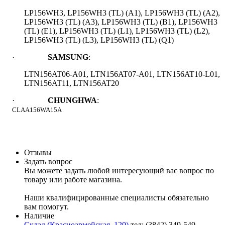
LP
156
WH
3,
LP
156
WH
3 (
TL
) (
A
1),
LP
156
WH
3 (
TL
) (
A
2),
LP
156
WH
3 (
TL
) (
A
3),
LP
156
WH
3 (
TL
) (
B
1),
LP
156
WH
3
(
TL
) (
E
1),
LP
156
WH
3 (
TL
) (
L
1),
LP
156
WH
3 (
TL
) (
L
2),
LP
156
WH
3 (
TL
) (
L
3), LP156WH3 (TL) (Q1)
·
SAMSUNG
:
LTN156AT06-A01, LTN156AT07-A01, LTN156AT10-L01,
LTN156AT11, LTN156AT20
·
CHUNGHWA
:
CLAA156WA15A
Отзывы
Задать вопрос
Вы можете задать любой интересующий вас вопрос по
товару или работе магазина.
Наши квалифицированные специалисты обязательно
вам помогут.
Наличие
Склад (Красноармейская, 120)
тел: (3842) 349-549