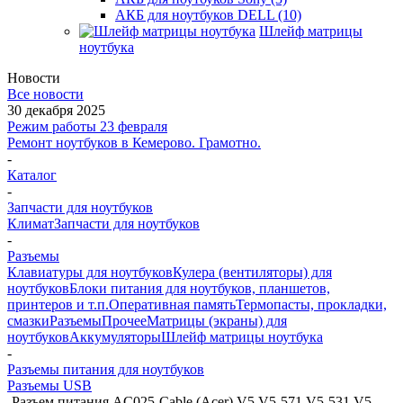
АКБ для ноутбуков DELL (10)
Шлейф матрицы
ноутбука
Новости
Все новости
30 декабря 2025
Режим работы 23 февраля
Ремонт ноутбуков в Кемерово. Грамотно.
-
Каталог
-
Запчасти для ноутбуков
Климат
Запчасти для ноутбуков
-
Разъемы
Клавиатуры для ноутбуков
Кулера (вентиляторы) для
ноутбуков
Блоки питания для ноутбуков, планшетов,
принтеров и т.п.
Оперативная память
Термопасты, прокладки,
смазки
Разъемы
Прочее
Матрицы (экраны) для
ноутбуков
Аккумуляторы
Шлейф матрицы ноутбука
-
Разъемы питания для ноутбуков
Разъемы USB
-
Разъем питания AC025-Cable (Acer) V5 V5-571 V5-531 V5-