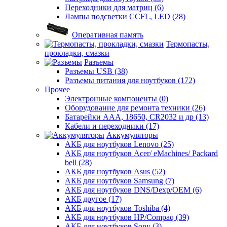
Переходники для матриц (6)
Лампы подсветки CCFL, LED (28)
Оперативная память
Термопасты,
прокладки, смазки
Разъемы
Разъемы USB (38)
Разъемы питания для ноутбуков (172)
Прочее
Электронные компоненты (0)
Оборудование для ремонта техники (26)
Батарейки AAА, 18650, CR2032 и др (13)
Кабели и переходники (17)
Аккумуляторы
АКБ для ноутбуков Lenovo (25)
АКБ для ноутбуков Acer/ eMachines/ Packard
bell (28)
АКБ для ноутбуков Asus (52)
АКБ для ноутбуков Samsung (7)
АКБ для ноутбуков DNS/Dexp/OEM (6)
АКБ другое (17)
АКБ для ноутбуков Toshiba (4)
АКБ для ноутбуков HP/Compaq (39)
АКБ для ноутбуков Sony (3)