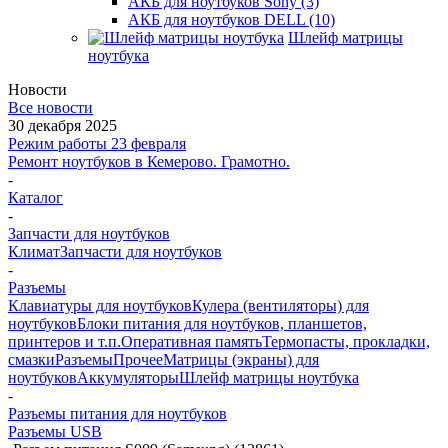
АКБ для ноутбуков Sony (3)
АКБ для ноутбуков DELL (10)
Шлейф матрицы
ноутбука
Новости
Все новости
30 декабря 2025
Режим работы 23 февраля
Ремонт ноутбуков в Кемерово. Грамотно.
-
Каталог
-
Запчасти для ноутбуков
Климат
Запчасти для ноутбуков
-
Разъемы
Клавиатуры для ноутбуков
Кулера (вентиляторы) для
ноутбуков
Блоки питания для ноутбуков, планшетов,
принтеров и т.п.
Оперативная память
Термопасты, прокладки,
смазки
Разъемы
Прочее
Матрицы (экраны) для
ноутбуков
Аккумуляторы
Шлейф матрицы ноутбука
-
Разъемы питания для ноутбуков
Разъемы USB