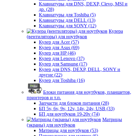
Клавиатуры для DNS, DEXP, Clevo, MSI и
др. (28)
Клавиатуры для Toshiba (5)
Клавиатуры для DELL (13)
Клавиатуры для SONY (12)
Кулера
(вентиляторы) для ноутбуков
Кулер для Acer (57)
Кулер для Asus (69)
Кулер для HP (46)
Кулер для Lenovo (37)
Кулер для Samsung (17)
Кулер для DNS, DEXP, DELL, SONY и
другие (22)
Кулер для Toshiba (16)
Блоки питания для ноутбуков, планшетов,
принтеров и т.п.
Запчасти для блоков питания (28)
БП 5v, 6v, 9v, 12v, 14v, 24v, USB (33)
БП для ноутбуков 19-20v (74)
Матрицы
(экраны) для ноутбуков
Матрицы для ноутбуков (53)
Переходники для матриц (6)