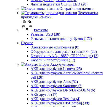
Лампы подсветки CCFL, LED (28)
Оперативная память
Термопасты,
прокладки, смазки
Разъемы
Разъемы USB (38)
Разъемы питания для ноутбуков (172)
Прочее
Электронные компоненты (0)
Оборудование для ремонта техники (26)
Батарейки AAА, 18650, CR2032 и др (13)
Кабели и переходники (17)
Аккумуляторы
АКБ для ноутбуков Lenovo (25)
АКБ для ноутбуков Acer/ eMachines/ Packard
bell (28)
АКБ для ноутбуков Asus (52)
АКБ для ноутбуков Samsung (7)
АКБ для ноутбуков DNS/Dexp/OEM (6)
АКБ другое (17)
АКБ для ноутбуков Toshiba (4)
АКБ для ноутбуков HP/Compaq (39)