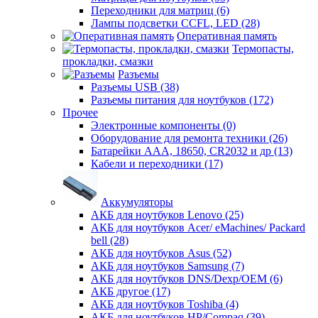
Переходники для матриц (6)
Лампы подсветки CCFL, LED (28)
Оперативная память
Термопасты,
прокладки, смазки
Разъемы
Разъемы USB (38)
Разъемы питания для ноутбуков (172)
Прочее
Электронные компоненты (0)
Оборудование для ремонта техники (26)
Батарейки AAА, 18650, CR2032 и др (13)
Кабели и переходники (17)
Аккумуляторы
АКБ для ноутбуков Lenovo (25)
АКБ для ноутбуков Acer/ eMachines/ Packard
bell (28)
АКБ для ноутбуков Asus (52)
АКБ для ноутбуков Samsung (7)
АКБ для ноутбуков DNS/Dexp/OEM (6)
АКБ другое (17)
АКБ для ноутбуков Toshiba (4)
АКБ для ноутбуков HP/Compaq (39)