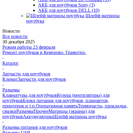
АКБ для ноутбуков Sony (3)
АКБ для ноутбуков DELL (10)
Шлейф матрицы
ноутбука
Новости
Все новости
30 декабря 2025
Режим работы 23 февраля
Ремонт ноутбуков в Кемерово. Грамотно.
-
Каталог
-
Запчасти для ноутбуков
Климат
Запчасти для ноутбуков
-
Разъемы
Клавиатуры для ноутбуков
Кулера (вентиляторы) для
ноутбуков
Блоки питания для ноутбуков, планшетов,
принтеров и т.п.
Оперативная память
Термопасты, прокладки,
смазки
Разъемы
Прочее
Матрицы (экраны) для
ноутбуков
Аккумуляторы
Шлейф матрицы ноутбука
-
Разъемы питания для ноутбуков
Разъемы USB