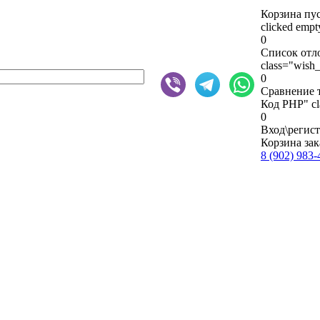
Корзина пу
clicked emp
0
Список отл
class="wish_
0
Сравнение 
Код PHP
" c
0
Вход\регис
Корзина зак
8 (902) 983