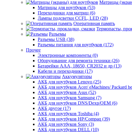
Матрицы (экран
Матрицы для ноутбуков (53)
Переходники для матриц (6)
Лампы подсветки CCFL, LED (28)
Оперативная память
Термопасты, прок
Разъемы
Разъемы USB (38)
Разъемы питания для ноутбуков (172)
Прочее
Электронные компоненты (0)
Оборудование для ремонта техники (26)
Батарейки AAА, 18650, CR2032 и др (13)
Кабели и переходники (17)
Аккумуляторы
АКБ для ноутбуков Lenovo (25)
АКБ для ноутбуков Acer/ eMachines/ Packard bel
АКБ для ноутбуков Asus (52)
АКБ для ноутбуков Samsung (7)
АКБ для ноутбуков DNS/Dexp/OEM (6)
АКБ другое (17)
АКБ для ноутбуков Toshiba (4)
АКБ для ноутбуков HP/Compaq (39)
АКБ для ноутбуков Sony (3)
АКБ для ноутбуков DELL (10)