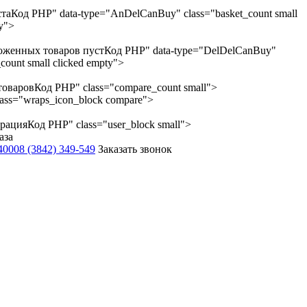
ста
Код PHP
" data-type="AnDelCanBuy" class="basket_count small
ty">
оженных товаров пуст
Код PHP
" data-type="DelDelCanBuy"
count small clicked empty">
товаров
Код PHP
" class="compare_count small">
lass="wraps_icon_block compare">
трация
Код PHP
" class="user_block small">
аза
-4000
8 (3842) 349-549
Заказать звонок