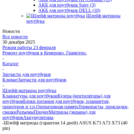
АКБ для ноутбуков Sony (3)
АКБ для ноутбуков DELL (10)
Шлейф матрицы
ноутбука
Новости
Все новости
30 декабря 2025
Режим работы 23 февраля
Ремонт ноутбуков в Кемерово. Грамотно.
-
Каталог
-
Запчасти для ноутбуков
Климат
Запчасти для ноутбуков
-
Шлейф матрицы ноутбука
Клавиатуры для ноутбуков
Кулера (вентиляторы) для
ноутбуков
Блоки питания для ноутбуков, планшетов,
принтеров и т.п.
Оперативная память
Термопасты, прокладки,
смазки
Разъемы
Прочее
Матрицы (экраны) для
ноутбуков
Аккумуляторы
-
Шлейф матрицы (гарантия 14 дней) ASUS K73 A73 X73 (40
pin)