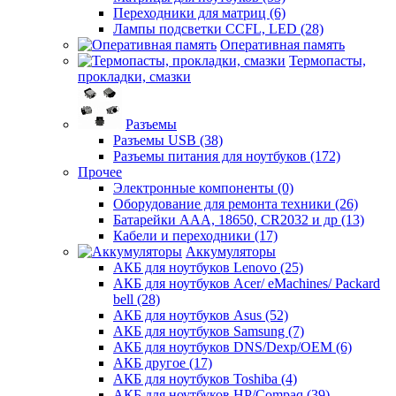
Переходники для матриц (6)
Лампы подсветки CCFL, LED (28)
Оперативная память
Термопасты,
прокладки, смазки
Разъемы
Разъемы USB (38)
Разъемы питания для ноутбуков (172)
Прочее
Электронные компоненты (0)
Оборудование для ремонта техники (26)
Батарейки AAА, 18650, CR2032 и др (13)
Кабели и переходники (17)
Аккумуляторы
АКБ для ноутбуков Lenovo (25)
АКБ для ноутбуков Acer/ eMachines/ Packard
bell (28)
АКБ для ноутбуков Asus (52)
АКБ для ноутбуков Samsung (7)
АКБ для ноутбуков DNS/Dexp/OEM (6)
АКБ другое (17)
АКБ для ноутбуков Toshiba (4)
АКБ для ноутбуков HP/Compaq (39)