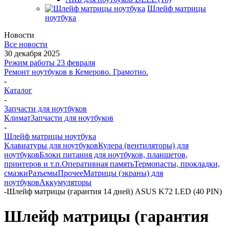
Шлейф матрицы
ноутбука
Новости
Все новости
30 декабря 2025
Режим работы 23 февраля
Ремонт ноутбуков в Кемерово. Грамотно.
-
Каталог
-
Запчасти для ноутбуков
Климат
Запчасти для ноутбуков
-
Шлейф матрицы ноутбука
Клавиатуры для ноутбуков
Кулера (вентиляторы) для
ноутбуков
Блоки питания для ноутбуков, планшетов,
принтеров и т.п.
Оперативная память
Термопасты, прокладки,
смазки
Разъемы
Прочее
Матрицы (экраны) для
ноутбуков
Аккумуляторы
-
Шлейф матрицы (гарантия 14 дней) ASUS K72 LED (40 PIN)
Шлейф матрицы (гарантия