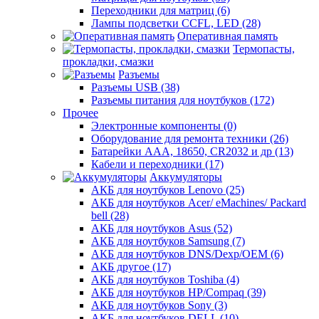
Переходники для матриц (6)
Лампы подсветки CCFL, LED (28)
Оперативная память
Термопасты,
прокладки, смазки
Разъемы
Разъемы USB (38)
Разъемы питания для ноутбуков (172)
Прочее
Электронные компоненты (0)
Оборудование для ремонта техники (26)
Батарейки AAА, 18650, CR2032 и др (13)
Кабели и переходники (17)
Аккумуляторы
АКБ для ноутбуков Lenovo (25)
АКБ для ноутбуков Acer/ eMachines/ Packard
bell (28)
АКБ для ноутбуков Asus (52)
АКБ для ноутбуков Samsung (7)
АКБ для ноутбуков DNS/Dexp/OEM (6)
АКБ другое (17)
АКБ для ноутбуков Toshiba (4)
АКБ для ноутбуков HP/Compaq (39)
АКБ для ноутбуков Sony (3)
АКБ для ноутбуков DELL (10)