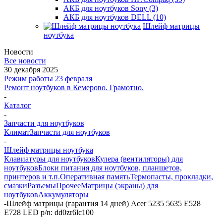
АКБ для ноутбуков Sony (3)
АКБ для ноутбуков DELL (10)
Шлейф матрицы
ноутбука
Новости
Все новости
30 декабря 2025
Режим работы 23 февраля
Ремонт ноутбуков в Кемерово. Грамотно.
-
Каталог
-
Запчасти для ноутбуков
Климат
Запчасти для ноутбуков
-
Шлейф матрицы ноутбука
Клавиатуры для ноутбуков
Кулера (вентиляторы) для
ноутбуков
Блоки питания для ноутбуков, планшетов,
принтеров и т.п.
Оперативная память
Термопасты, прокладки,
смазки
Разъемы
Прочее
Матрицы (экраны) для
ноутбуков
Аккумуляторы
-
Шлейф матрицы (гарантия 14 дней) Acer 5235 5635 E528
E728 LED p/n: dd0zr6lc100