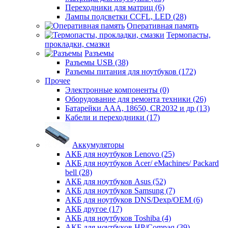
Переходники для матриц (6)
Лампы подсветки CCFL, LED (28)
Оперативная память
Термопасты,
прокладки, смазки
Разъемы
Разъемы USB (38)
Разъемы питания для ноутбуков (172)
Прочее
Электронные компоненты (0)
Оборудование для ремонта техники (26)
Батарейки AAА, 18650, CR2032 и др (13)
Кабели и переходники (17)
Аккумуляторы
АКБ для ноутбуков Lenovo (25)
АКБ для ноутбуков Acer/ eMachines/ Packard
bell (28)
АКБ для ноутбуков Asus (52)
АКБ для ноутбуков Samsung (7)
АКБ для ноутбуков DNS/Dexp/OEM (6)
АКБ другое (17)
АКБ для ноутбуков Toshiba (4)
АКБ для ноутбуков HP/Compaq (39)